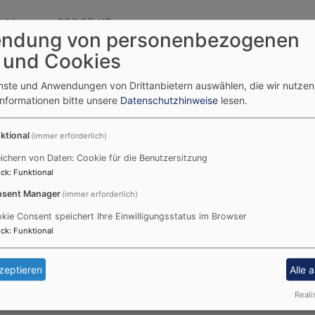
echismus
696.05 KB
ndung von personenbezogenen
 und Cookies
gebete, Situationsgebete, Lieder
enste und Anwendungen von Drittanbietern auswählen, die wir nutze
Informationen bitte unsere
Datenschutzhinweise
lesen.
r die Tageszeitengebete jedes Tages find
ten.de/mobil/.
Ordnungen für Andachten und Tageszeiteng
ktional
(immer erforderlich)
ch unter den Nr. 718-730.
ichern von Daten: Cookie für die Benutzersitzung
mmlung an Gebeten (darunter auch der Morgen- und Ab
ck
:
Funktional
tellt unter:
sent Manager
(immer erforderlich)
s.de/glauben/den-glauben-leben/gebete
/. Eine weitere Sa
kie Consent speichert Ihre Einwilligungsstatus im Browser
edlichsten Anlässen ist im Gesangbuch ab der Nr. 803 zus
ck
:
Funktional
 evangelischer Liedklassiker kann angehört 
s.de/glauben/den-glauben-leben/texte-und-lieder
. Au
zeptieren
Alle 
ube.de
kann man verschiedene geistliche Lieder an
Reali