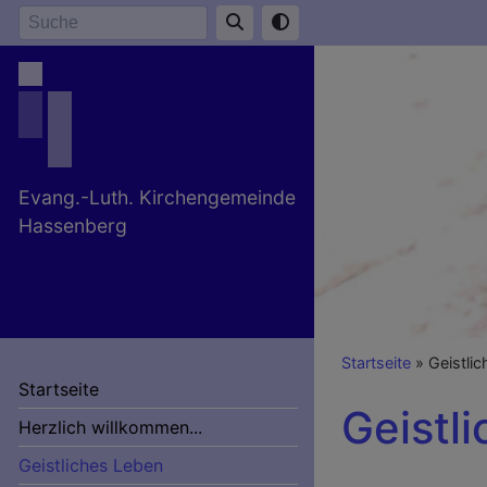
Direkt
Suche
zum
Inhalt
Evang.-Luth. Kirchengemeinde
Hassenberg
Breadcr
Startseite
Geistli
Startseite
Geistl
Herzlich willkommen...
Geistliches Leben