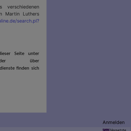
s verschiedenen
n Martin Luthers
ine.de/search.pl?
ieser Seite unter
oder über
ienste finden sich
Anmelden