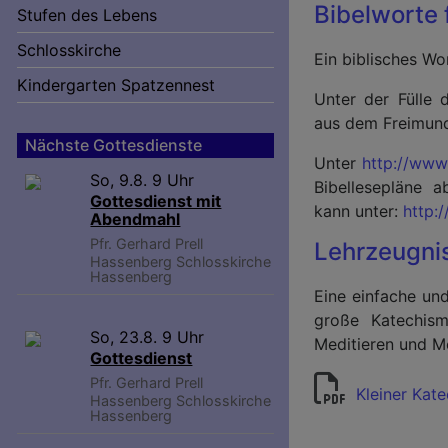
Hauptnavigation
Bibelworte
Stufen des Lebens
Schlosskirche
Ein biblisches Wor
Kindergarten Spatzennest
Unter der Fülle 
aus dem Freimun
Nächste Gottesdienste
Unter
http://www
So, 9.8. 9 Uhr
Bibellesepläne 
Gottesdienst mit
kann unter:
http:
Abendmahl
Pfr. Gerhard Prell
Lehrzeugni
Hassenberg
Schlosskirche
Hassenberg
Eine einfache und
große Katechism
So, 23.8. 9 Uhr
Meditieren und M
Gottesdienst
Pfr. Gerhard Prell
Kleiner Kat
Hassenberg
Schlosskirche
Hassenberg