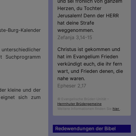
und sei fröhlich von ganzem
Herzen, du Tochter
Jerusalem! Denn der HERR
hat deine Strafe
ste-Burg-Kalender
weggenommen.
Zefanja 3,14-15
Christus ist gekommen und
 unterschiedlicher
hat im Evangelium Frieden
mit Suchprogramm
verkündigt euch, die ihr fern
wart, und Frieden denen, die
nahe waren.
Epheser 2,17
der kleine und der
 eignet sich zum
© Evangelische Brüder-Unität –
Herrnhuter Brüdergemeine
Weitere Informationen finden Sie
hier
.
Redewendungen der Bibel