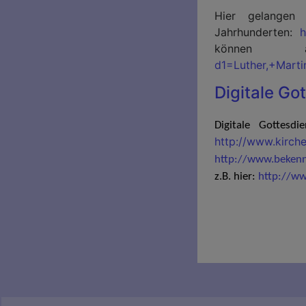
Hier gelangen 
Jahrhunderten:
h
können 
d1=Luther,+Mart
Digitale Got
Digitale Gottesd
http://www.kirche
http://www.bekennt
z.B. hier:
http://ww
Benutzermenü